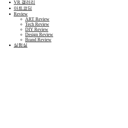
VR 갤러리
아트코딩
Review
ART Review
Tech Review
DIY Review
Design Review
Brand Review
실험실
HOME
키워드 '텔레@bitcoinsyri✺⨳신용카드테더구입트론리플
전송대행'
검색
Blog 검색
|
검색결과가 존재하지 않습니다.
최근 포스트