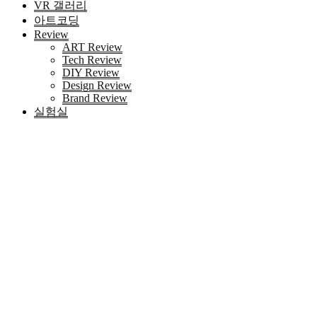
VR 갤러리
아트코딩
Review
ART Review
Tech Review
DIY Review
Design Review
Brand Review
실험실
HOME
키워드 '텔레@UPCOIN24:「xrp구매국내거래소fds깨는
법'
검색
Blog 검색
|
검색결과가 존재하지 않습니다.
최근 포스트