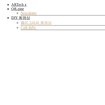
ARTech x
QR-zine
Newsletter
DIY 동영상
캘리그라피 동영상
Calli &Pic
Community
자료실
Archive
VR 갤러리
아트코딩
Review
ART Review
Tech Review
DIY Review
Design Review
Brand Review
실험실
검색
검색
검색