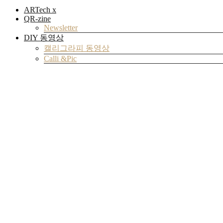
ARTech x
QR-zine
Newsletter
DIY 동영상
캘리그라피 동영상
Calli &Pic
Community
자료실
Archive
VR 갤러리
아트코딩
Review
ART Review
Tech Review
DIY Review
Design Review
Brand Review
실험실
검색
검색
검색