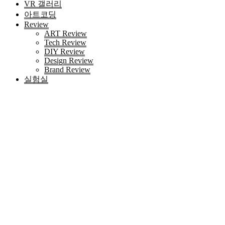
VR 갤러리
아트코딩
Review
ART Review
Tech Review
DIY Review
Design Review
Brand Review
실험실
HOME
키워드 '텔레@CASHFILTER365⯌「코인무통국내거래
소fds깨는법'
검색
Blog 검색
|
검색결과가 존재하지 않습니다.
최근 포스트