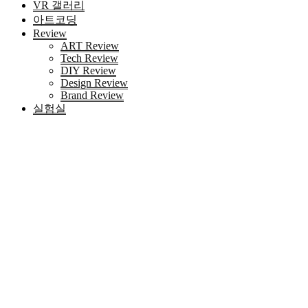
VR 갤러리
아트코딩
Review
ART Review
Tech Review
DIY Review
Design Review
Brand Review
실험실
HOME
키워드 '텔레@CASHFILTER365✓✓비트코인현금화솔
라나구매'
검색
Blog 검색
|
검색결과가 존재하지 않습니다.
최근 포스트