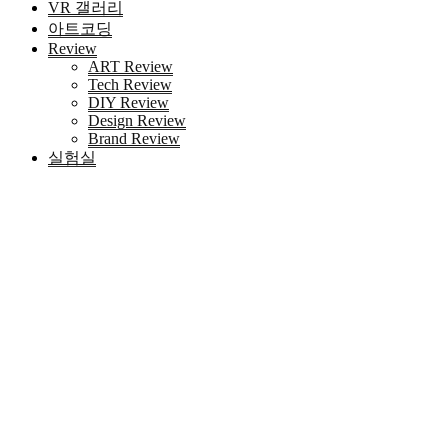
VR 갤러리
아트코딩
Review
ART Review
Tech Review
DIY Review
Design Review
Brand Review
실험실
HOME
키워드 '텔레:bpmc55□㉢마운자로약국프릴리지'
검색
Blog 검색
|
검색결과가 존재하지 않습니다.
최근 포스트