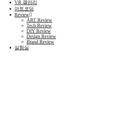
VR 갤러리
아트코딩
Review
ART Review
Tech Review
DIY Review
Design Review
Brand Review
실험실
HOME
키워드 '텔래@bitcoinsyri」이더리움파는곳파이코인구
입'
검색
Blog 검색
|
검색결과가 존재하지 않습니다.
최근 포스트