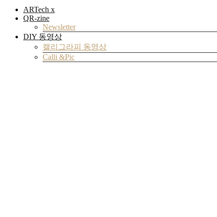
ARTech x
QR-zine
Newsletter
DIY 동영상
캘리그라피 동영상
Calli &Pic
Community
자료실
Archive
VR 갤러리
아트코딩
Review
ART Review
Tech Review
DIY Review
Design Review
Brand Review
실험실
검색
검색
검색